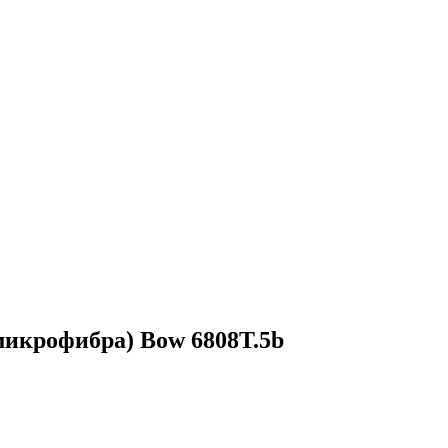
микрофибра) Bow 6808T.5b