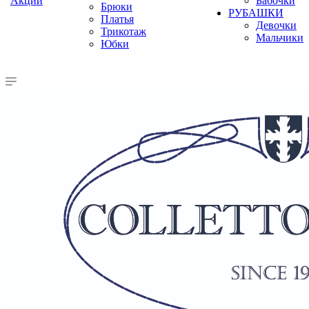
Акции
Бабочки
Брюки
РУБАШКИ
Платья
Девочки
Трикотаж
Мальчики
Юбки