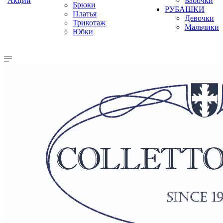
Акции
Бабочки
Брюки
РУБАШКИ
Платья
Девочки
Трикотаж
Мальчики
Юбки