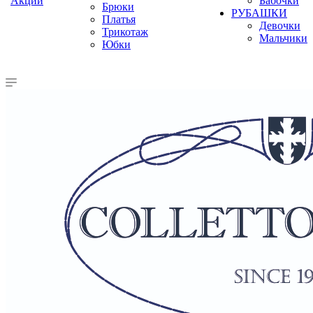
Акции
Бабочки
Брюки
РУБАШКИ
Платья
Девочки
Трикотаж
Мальчики
Юбки