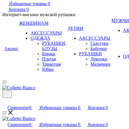
Избранные товары
0
Корзина
0
Интернет-магазин мужской рубашки
МУЖЧ
ЖЕНЩИНАМ
ДЕТЯМ
А
АКСЕССУАРЫ
ОДЕЖДА
АКСЕССУАРЫ
РУБАШКИ,
Галстуки
Акции
БЛУЗЫ
Бабочки
Брюки
РУБАШКИ
О
Платья
Девочки
Трикотаж
Мальчики
Юбки
Сравнение
0
Избранные товары
0
Корзина
0
Сравнение
0
Избранные товары
0
Корзина
0