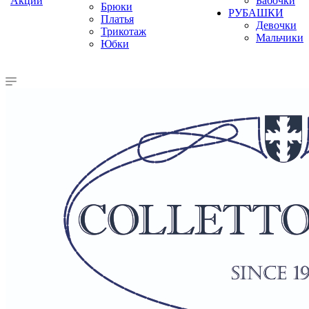
Акции
Бабочки
Брюки
РУБАШКИ
Платья
Девочки
Трикотаж
Мальчики
Юбки