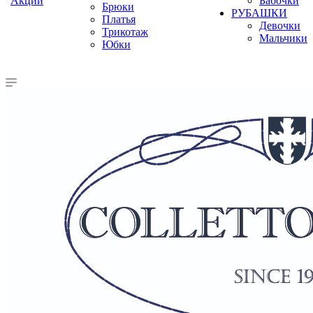
Акции
Бабочки
Брюки
РУБАШКИ
Платья
Девочки
Трикотаж
Мальчики
Юбки