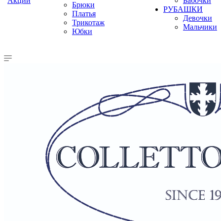
Акции
Бабочки
Брюки
РУБАШКИ
Платья
Девочки
Трикотаж
Мальчики
Юбки