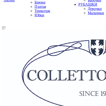
Акции
Бабочки
Брюки
РУБАШКИ
Платья
Девочки
Трикотаж
Мальчики
Юбки