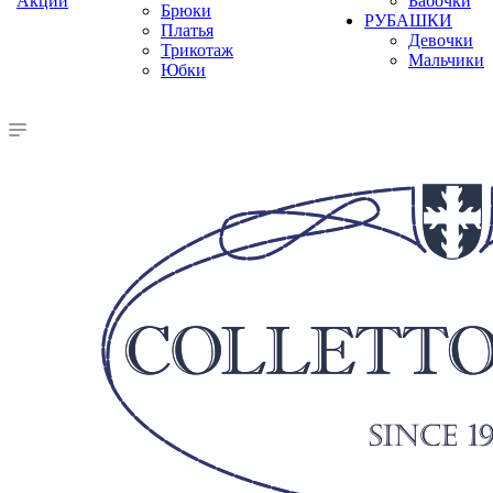
Акции
Бабочки
Брюки
РУБАШКИ
Платья
Девочки
Трикотаж
Мальчики
Юбки