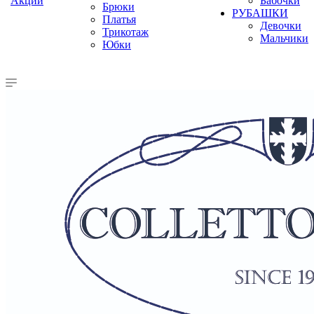
Акции
Бабочки
Брюки
РУБАШКИ
Платья
Девочки
Трикотаж
Мальчики
Юбки