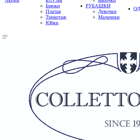
Акции
БЛУЗЫ
Бабочки
Брюки
РУБАШКИ
О
Платья
Девочки
Трикотаж
Мальчики
Юбки