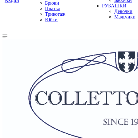
Акции
Бабочки
Брюки
РУБАШКИ
Платья
Девочки
Трикотаж
Мальчики
Юбки