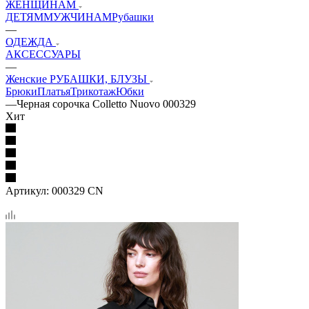
ЖЕНЩИНАМ
ДЕТЯМ
МУЖЧИНАМ
Рубашки
—
ОДЕЖДА
АКСЕССУАРЫ
—
Женские РУБАШКИ, БЛУЗЫ
Брюки
Платья
Трикотаж
Юбки
—
Черная сорочка Colletto Nuovo 000329
Хит
Артикул:
000329 CN