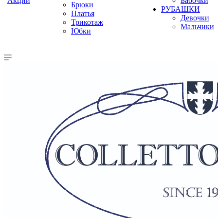
Акции
Бабочки
Брюки
РУБАШКИ
Платья
Девочки
Трикотаж
Мальчики
Юбки