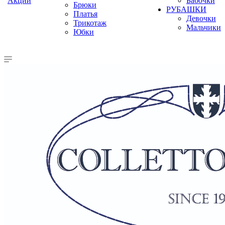
Акции
Бабочки
Брюки
РУБАШКИ
Платья
Девочки
Трикотаж
Мальчики
Юбки